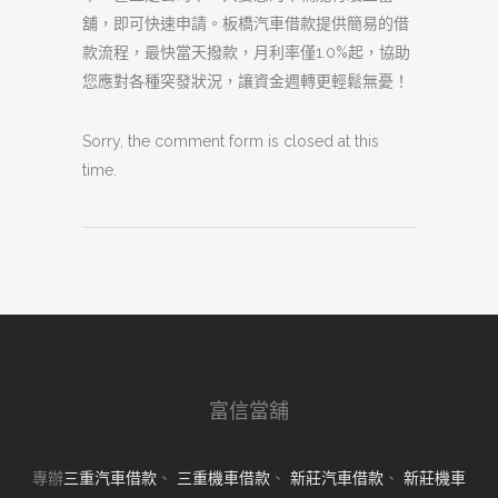
舖，即可快速申請。板橋汽車借款提供簡易的借
款流程，最快當天撥款，月利率僅1.0%起，協助
您應對各種突發狀況，讓資金週轉更輕鬆無憂！
Sorry, the comment form is closed at this
time.
富信當舖
專辦
三重汽車借款
、
三重機車借款
、
新莊汽車借款
、
新莊機車