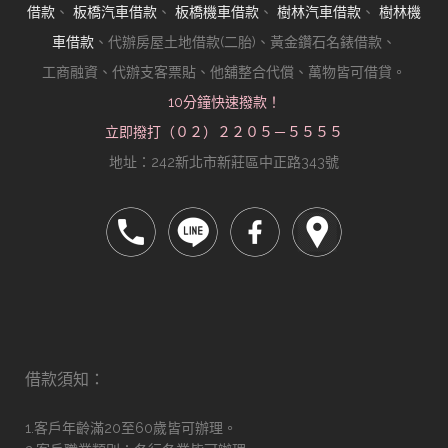
借款
、
板橋汽車借款
、
板橋機車借款
、
樹林汽車借款
、
樹林機
車借款
、代辦房屋土地借款(二胎)、黃金鑽石名錶借款、
工商融資、代辦支客票貼、他舖整合代償、萬物皆可借貸。
10分鐘快速撥款！
立即撥打（０２）２２０５－５５５５
地址：242新北市新莊區中正路343號
借款須知：
1.客戶年齡滿20至60歲皆可辦理。