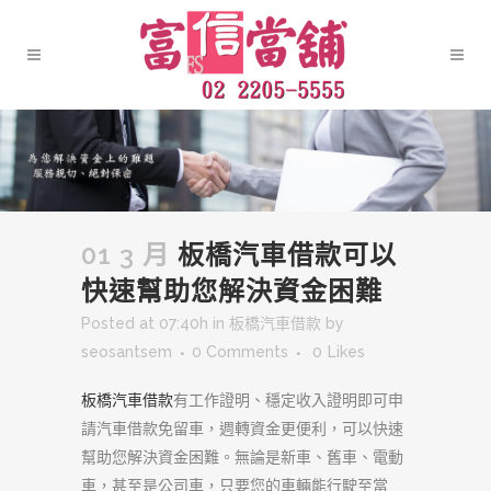
01 3 月
板橋汽車借款可以
快速幫助您解決資金困難
Posted at 07:40h
in
板橋汽車借款
by
seosantsem
0 Comments
0
Likes
板橋汽車借款
有工作證明、穩定收入證明即可申
請汽車借款免留車，週轉資金更便利，可以快速
幫助您解決資金困難。無論是新車、舊車、電動
車，甚至是公司車，只要您的車輛能行駛至當