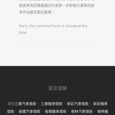
態度來為您做最適合的安排，針對每位貴客的訴
求作出最完善的處理。
Sorry, the comment form is closed at this
time.
富信當舖
專辦
三重汽車借款
、
三重機車借款
、
新莊汽車借款
、
新莊機車
借款
、
板橋汽車借款
、
板橋機車借款
、
樹林汽車借款
、
樹林機