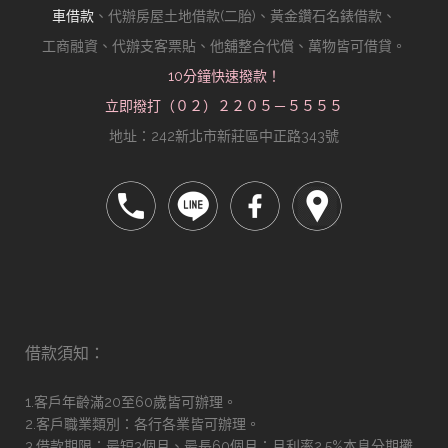
車借款
、代辦房屋土地借款(二胎)、黃金鑽石名錶借款、
工商融資、代辦支客票貼、他舖整合代償、萬物皆可借貸。
10分鐘快速撥款！
立即撥打（０２）２２０５－５５５５
地址：242新北市新莊區中正路343號
借款須知：
1.客戶年齡滿20至60歲皆可辦理。
2.客戶職業類別：各行各業皆可辦理。
3.借款期限：最短3個月、最長60個月；月利率2.5%本息分期攤