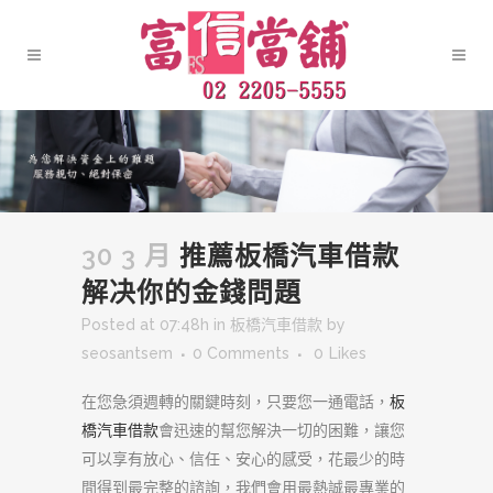
30 3 月
推薦板橋汽車借款
解决你的金錢問題
Posted at 07:48h
in
板橋汽車借款
by
seosantsem
0 Comments
0
Likes
在您急須週轉的關鍵時刻，只要您一通電話，
板
橋汽車借款
會迅速的幫您解決一切的困難，讓您
可以享有放心、信任、安心的感受，花最少的時
間得到最完整的諮詢，我們會用最熱誠最專業的