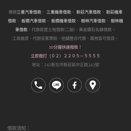
專辦
三重汽車借款
、
三重機車借款
、
新莊汽車借款
、
新莊機車
借款
、
板橋汽車借款
、
板橋機車借款
、
樹林汽車借款
、
樹林機
車借款
、代辦房屋土地借款(二胎)、黃金鑽石名錶借款、
工商融資、代辦支客票貼、他舖整合代償、萬物皆可借貸。
10分鐘快速撥款！
立即撥打（０２）２２０５－５５５５
地址：242新北市新莊區中正路343號
借款須知：