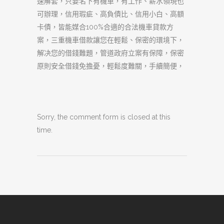
速解套，只要名下有機車，有工作、薪水領現也
可辦理，信用瑕疵、高負債比、信用小白、高額
卡債，皆能媒合100%合適的合法機車貸款方
案，三重機車借款讓您在輕鬆、保密的環境下，
解决您的借錢難題，管道政府立案有保障，保密
原則安全借錢免擔憂，輕鬆度難關，手續簡便，
Sorry, the comment form is closed at this
time.