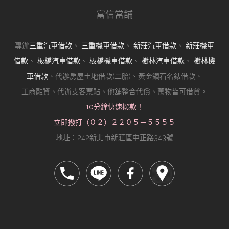
富信當舖
專辦
三重汽車借款
、
三重機車借款
、
新莊汽車借款
、
新莊機車
借款
、
板橋汽車借款
、
板橋機車借款
、
樹林汽車借款
、
樹林機
車借款
、代辦房屋土地借款(二胎)、黃金鑽石名錶借款、
工商融資、代辦支客票貼、他舖整合代償、萬物皆可借貸。
10分鐘快速撥款！
立即撥打（０２）２２０５－５５５５
地址：242新北市新莊區中正路343號