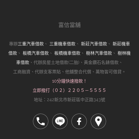
富信當舖
專辦
三重汽車借款
、
三重機車借款
、
新莊汽車借款
、
新莊機車
借款
、
板橋汽車借款
、
板橋機車借款
、
樹林汽車借款
、
樹林機
車借款
、代辦房屋土地借款(二胎)、黃金鑽石名錶借款、
工商融資、代辦支客票貼、他舖整合代償、萬物皆可借貸。
10分鐘快速撥款！
立即撥打（０２）２２０５－５５５５
地址：242新北市新莊區中正路343號