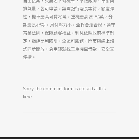
自由接案，只要名下有機車，不限廠牌、車齡與
排氣量，皆可申請，無需銀行漫長等待，額度彈
性，機車最高可貸25萬，重機更高達185萬，分
期最長48期，月付壓力小，全程合法合规，遵守
當業法則，保障顧客權益，利息依照政府標準制
定，拒絕高利陷阱，全區可服務，門市與線上諮
詢同步開放，急用錢就找三重機車借款，安全又
便捷。
Sorry, the comment form is closed at this
time.