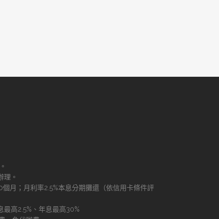
理。
辦理。
60個月；月利率2.5%本息分期攤還（依信用卡條件評
最高2.5%、年息最高30%