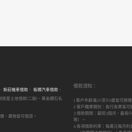
借款須知：
、
新莊機車借款
、
板橋汽車借款
、
辦房屋土地借款(二胎)、黃金鑽石名
1.客戶年齡滿20至60歲皆可辦
2.客戶職業類別：各行各業皆可
3.借款期限：最短3個月、最長
償、萬物皆可借貸。
等）。
！
4.各項借款利率：每萬元每月利息