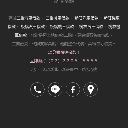
富信當舖
專辦
三重汽車借款
、
三重機車借款
、
新莊汽車借款
、
新莊機車
借款
、
板橋汽車借款
、
板橋機車借款
、
樹林汽車借款
、
樹林機
車借款
、代辦房屋土地借款(二胎)、黃金鑽石名錶借款、
工商融資、代辦支客票貼、他舖整合代償、萬物皆可借貸。
10分鐘快速撥款！
立即撥打（０２）２２０５－５５５５
地址：242新北市新莊區中正路343號