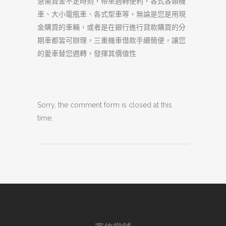
急需資金不足時刻，帶來週轉便利，各式各類機
車、大小電瓶車、各式型車等，無論是您是用現
金購買的車輛，或者是在銀行進行貸款購買的分
期車都皆可辦理，三重機車借款手續簡便，讓您
的愛車替您週轉，發揮其價值性
Sorry, the comment form is closed at this
time.