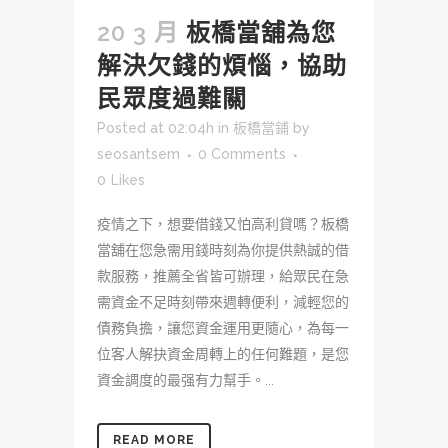
20 3 月
板橋當舖為您
解決欠錢的煩惱，協助
民眾度過難關
Posted at 02:04h
in
板橋當鋪
by
seosantsem
0 Comments
0
Likes
疫情之下，想要借錢又怕高利貸嗎？板橋
當舖在您急需用錢時刻為你提供熱誠的借
款服務，推薦全省皆可辦理，給眾民在急
需資金不足時刻帶來週轉便利，減輕您的
債務負擔，讓您資金運用更隨心，為每一
位客人解抉資金周轉上的任何難題，是您
資金調度的最强有力幫手。...
READ MORE