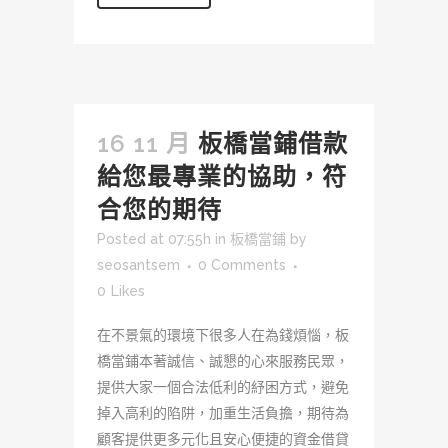
16 11 月
板橋當鋪借款
給您最專業的協助，符
合您的期待
Posted at 07:55h
in
板橋當鋪
by
seosantsem
0 Comments
0
Likes
在不景氣的環境下很多人在為錢煩惱，板
橋當鋪本著誠信、誠懇的心來服務民眾，
提供大家一個合法低利的紓困方式，避免
掉入高利的陷阱，加重生活負擔，期待為
顧客提供更多元化且安心便捷的資金借貸