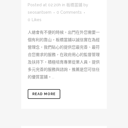
Posted at 02:20h
in
板橋當鋪
by
seosantsem
0 Comments
0
Likes
人總會有不便的時候，出門在外您需要一
個有利的靠山，板橋當鋪以誠信實在為經
營理念，我們貼心的提供您最完善、最符
合您需求的服務，在政府用心的監督管理
及扶持下，積極培育專業從業人員，提供
多元完善的服務與諮詢，推薦是您可信任
的優質當鋪。...
READ MORE