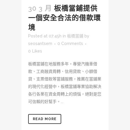
30 3 月
板橋當鋪提供
一個安全合法的借款環
境
Posted at 07:45h
in
板橋當鋪
by
seosantsem
0 Comments
0
Likes
板橋當鋪在地服務多年，專營汽機車借
款、工商融資周轉、信用貸款、小額借
貸、支票借款等當鋪服務，推薦在當鋪業
的現代化經營中，板橋當鋪專業協助解决
各行各業在資金周轉上的煩惱，絕對是您
可信賴的好幫手。...
READ MORE