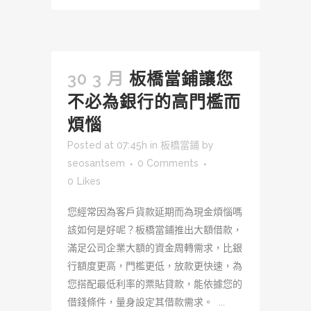
30 3 月
板橋當鋪讓您
不必為銀行的高門檻而
煩惱
Posted at 07:45h
in
板橋當鋪
by
seosantsem
0 Comments
0
Likes
您經常因為客戶貨款延期而為現金煩惱嗎
該如何是好呢？板橋當鋪推出大額借款，
滿足公司企業大額的資金周轉需求，比銀
行額度更高，門檻更低，放款更快速，為
您搭配最低利率的票貼貸款，能依據您的
借錢條件，量身設定其借款需求。 ...