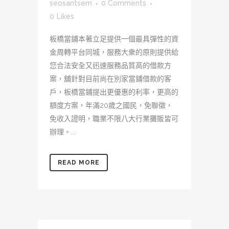
seosantsem
0 Comments
0
Likes
板橋當鋪本著立足提供一個最具彈性的資
金周轉平台同城，服務大衆的原則提供給
您合法安全又迅速服務品質高的借款方
案，舖針對目前尚在別家當鋪借款的客
戶，板橋當鋪提出更優惠的利率，更高的
額度方案，年滿20歲之國民，免聯徵，
免收入證明，職業不限八大行業攤販皆可
辦理。...
READ MORE