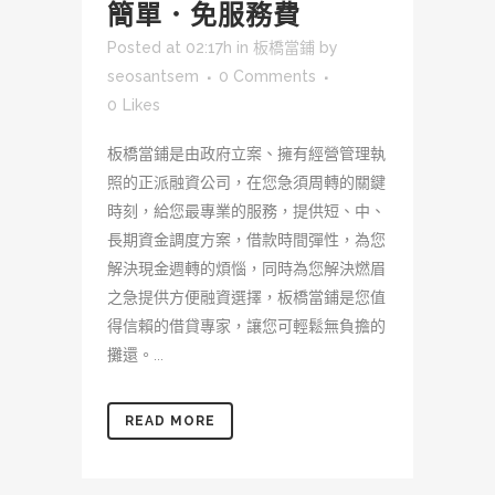
簡單．免服務費
Posted at 02:17h
in
板橋當鋪
by
seosantsem
0 Comments
0
Likes
板橋當鋪是由政府立案、擁有經營管理執
照的正派融資公司，在您急須周轉的關鍵
時刻，給您最專業的服務，提供短、中、
長期資金調度方案，借款時間彈性，為您
解決現金週轉的煩惱，同時為您解決燃眉
之急提供方便融資選擇，板橋當鋪是您值
得信賴的借貸專家，讓您可輕鬆無負擔的
攤還。...
READ MORE