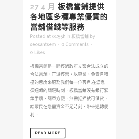
27 4 月
板橋當鋪提供
各地區多種專業優質的
當舖借錢等服務
Posted at 01:55h
in
板橋當鋪
by
seosantsem
0 Comments
0
Likes
板橋當鋪是一間經過政府立案合法成立的
合法當舖、正派經營，以專業、負責且積
極的態度來服務我們每一位客戶,在您急
須週轉的關鍵時刻，板橋當鋪沒有銀行繁
鎖手續，簡單方便，無需抵押就可借貸，
給眾民在急需資金不足時刻，帶來週轉便
利。...
READ MORE