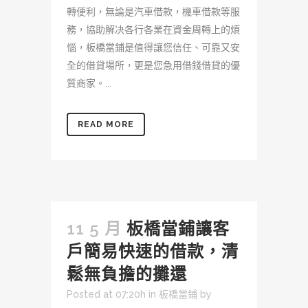
轉便利，無論是汽車借款，機車借款等服
務，協助解决各行各業在資金周轉上的煩
惱，板橋當鋪是值得讓您信任、可靠又安
全的借貸場所，更是您急用借錢借貸的優
質商家。...
READ MORE
11 5 月
板橋當鋪讓客
戶簡易快速的借款，清
鬆無負擔的攤還
Posted at 07:20h
in
板橋當鋪
by