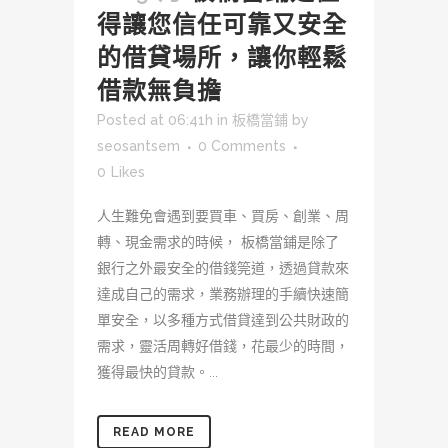
得讓您信任可靠又安全
的借貸場所，讓你輕鬆
借款無負擔
Posted at 06:41h
in
板橋當鋪
by
seosantsem
0 Comments
0
Likes
人生難免會遇到要買車、買房、創業、周
轉、現金需求的時候， 板橋當鋪是除了
銀行之外最安全的借錢筦道，透過貸款來
達成自己的需求，業務辦理的手續快速簡
單安全，以多種方式借貸達到公共財政的
需求，靈活周轉好借錢，花最少的時間，
獲得最快的貸款。...
READ MORE