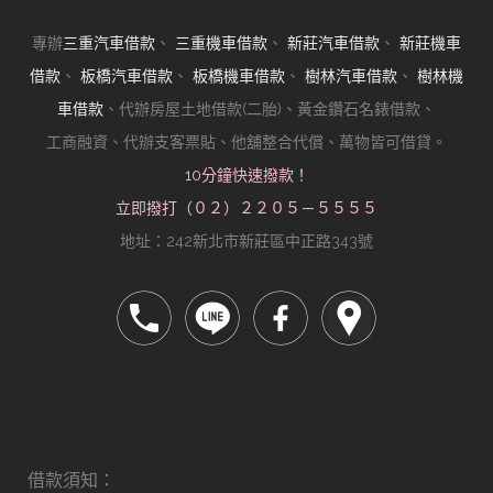
專辦
三重汽車借款
、
三重機車借款
、
新莊汽車借款
、
新莊機車
借款
、
板橋汽車借款
、
板橋機車借款
、
樹林汽車借款
、
樹林機
車借款
、代辦房屋土地借款(二胎)、黃金鑽石名錶借款、
工商融資、代辦支客票貼、他舖整合代償、萬物皆可借貸。
10分鐘快速撥款！
立即撥打（０２）２２０５－５５５５
地址：242新北市新莊區中正路343號
借款須知：