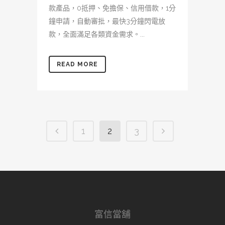
款產品，0抵押、免擔保、信用借款，1分
鐘申請，自動審批，最快3分鐘閃電放
款，全面滿足各類資金需求。...
READ MORE
1
2
3
富信當舖