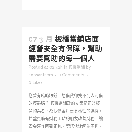
07 3 月
板橋當鋪店面
經營安全有保障，幫助
需要幫助的每一個人
Posted at 02:42h
in
板橋當鋪
by
seosantsem
0 Comments
0
Likes
您曾有臨時缺錢，想借貸卻找不到人可借
的經驗嗎？ 板橋當鋪政府立案是正派經
營的業者，為提供客戶更多樣性的選擇，
希望幫助有財務困難的朋友改善財務，讓
資金運作回到正軌，讓您快速解決困難，