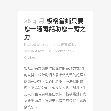
28 4 月
板橋當鋪只要
您一通電話助您一臂之
力
Posted at 09:15h
in
板橋當鋪
by
seosantsem
0 Comments
0
Likes
板橋當鋪為您提供最彈性的還款方式最佳
的安排，並針對個人需求做完善的處理，
讓您在輕鬆、安心的環境下解决您的難
題，不論是公司行號或個人均可辦理，生
意人的臨時周轉最佳選擇，板橋當鋪在您
需要幫助時，讓您安心借貸無煩惱，實現
創業夢。...